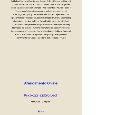
Cuidados Paliativos | Conflitos na Escola | Bullying | Estresse | Burnout
| TEPT (estresse pós traumático) | Família | Fobias (Medos) | Fobia
Social (Ansiedade Social) | Crianças | Adolescentes | Adultos | Idoso /
Terceira idade | Incertezas quanto ao Futuro | Luto / Morte |
Orientação aos pais | Deficiência intelectual | Planejamento para
aposentadoria | Psicologia Educacional | Traição | Divórcio / Separação |
Violência doméstica | Violência Sexual | Violência contra a Mulher |
Questões raciais | Preconceito | Sexualidade | Orientação sexual |
Identidade de Gênero | Autismo (Transtorno do Espectro Autista) |
Dependência de Tecnologia | Ciúmes Patológico / Delírio de Ciúmes |
Baixa Auto Estima | Insegurança | Vergonha | Desesperança |
Sentimento de “vazio” | Queda na libido | Manias / Rituais
Atendimento Online
Psicóloga Isadora Leal
Gestalt Terapia
50 min