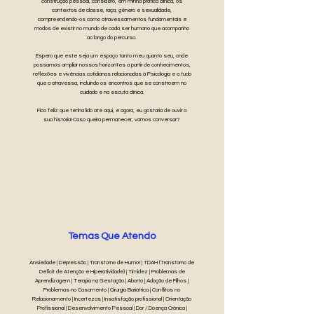
construção pessoal, considero, em minha prática clínica, os
contextos de classe, raça, gênero e sexualidade,
compreendendo-os como atravessamentos fundamentais e
modos de existir no mundo de cada ser humano que acompanho
ao longo do percurso.
Espero que este seja um espaço tanto meu quanto seu, onde
possamos ampliar nossos horizontes a partir de conhecimentos,
reflexões e vivências cotidianas relacionadas à Psicologia e a tudo
que a atravessa, incluindo os encontros que se constroem no
cuidado e na escuta clínica.
Fico feliz que tenha lido até aqui, e agora, eu gostaria de ouvir a
sua história! Caso queira permanecer, vamos conversar?
Temas Que Atendo
Ansiedade | Depressão | Transtorno de Humor | TDAH (Transtorno de
Déficit de Atenção e Hiperatividade) | Timidez | Problemas de
Aprendizagem | Terapia na Gestação | Aborto | Adoção de Filhos |
Problemas no Casamento | Cirurgia Bariátrica | Conflitos no
Relacionamento | Incertezas | Insatisfação profissional | Orientação
Profissional | Desenvolvimento Pessoal | Dor / Doença Crônica |