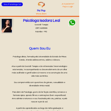
Já é pacie
nte?
Sou Psicólogo (a)
Faça o Login
Psi
Pop
Viva Zen
Psicóloga Isadora Leal
Gestalt Terapia
CRP 04/85999
Ituiutaba - MG
Quem Sou Eu
Psicóloga clínica, formada pela Universidade do Estado de Minas
Gerais. Atendo adolescentes, adultos e idosos.
Atuo a partir da Gestalt-Terapia e de referenciais fenomenológico-
existenciais, te acompanhando no desenvolvimento de um olhar
mais acolhedor e gentil sobre si mesmo e na construção de uma
vida mais autêntica.
Sou comprometida com questões de gênero, sexualidade e
diversidade étnico-racial.
Para além da Psicologia, gosto de ler ficção científica, romance e
fantasia épica. aprecio filmes e animações (bem específicas!).
Amo admirar a natureza e sou fascinada pelo céu, pela lua, e pelo
nascer e pôr do sol.
A partir dos aprendizados ao longo da minha graduação e