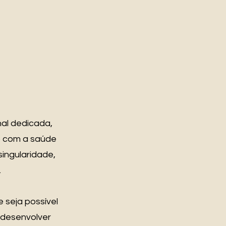
nal dedicada,
o com a saúde
ingularidade,
.
 seja possível
, desenvolver