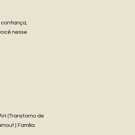
 confiança,
 você nesse
AH (Transtorno de
rnout | Família