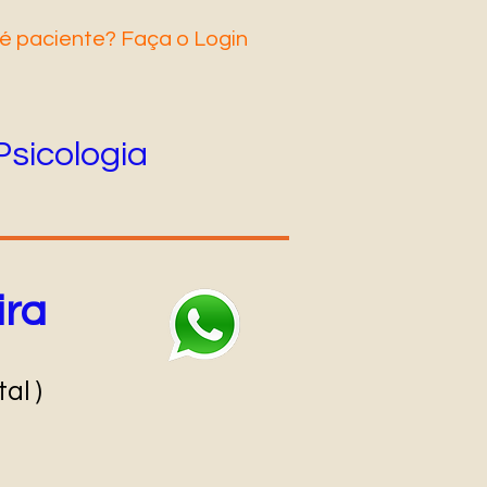
é pacie
nte? Faça o Login
Psicologia
ira
al )