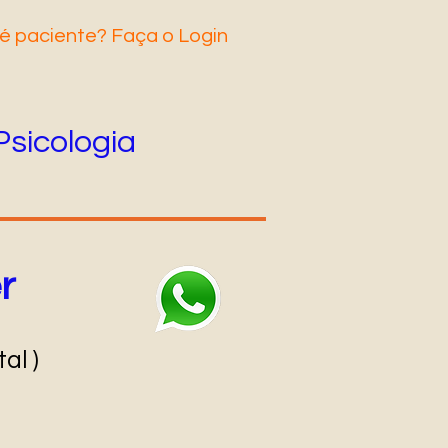
é pacie
nte? Faça o Login
Psicologia
r
al )