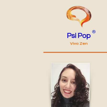
®
Psi
Pop
Viva Zen