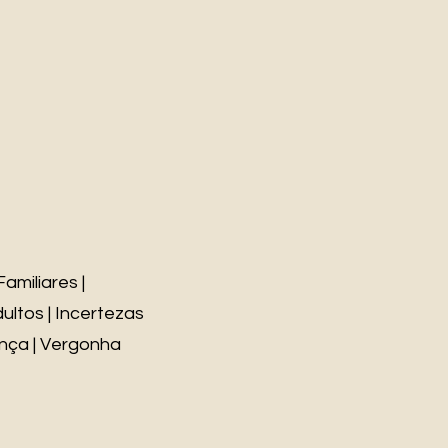
amiliares |
dultos | Incertezas
ança | Vergonha