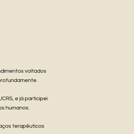
ndimentos voltados
 profundamente.
S, e já participei
tos humanos.
paços terapêuticos