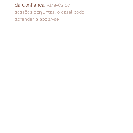
da Confiança
: Através de 
sessões conjuntas, o casal pode 
aprender a apoiar-se 
mutuamente e lidar com as 
questões emocionais e 
psicológicas relacionadas à EP.
Outros Tratamentos 
Combinados com a 
Psicoterapia
Além da psicoterapia, o tratamento da 
ejaculação precoce pode incluir:
Uso de Medicamentos
: Alguns 
antidepressivos e inibidores 
seletivos da recaptação de 
serotonina (ISRS) são prescritos 
para aumentar o tempo de 