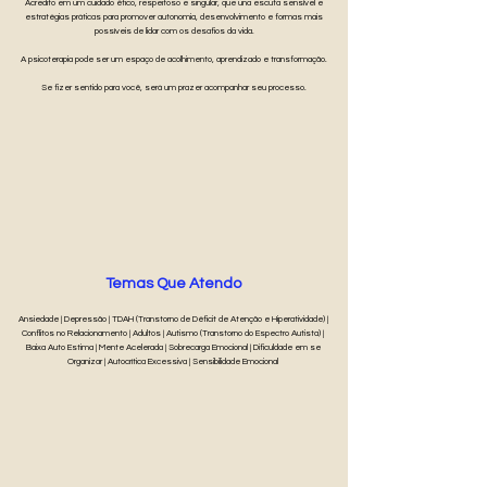
Acredito em um cuidado ético, respeitoso e singular, que una escuta sensível e
estratégias práticas para promover autonomia, desenvolvimento e formas mais
possíveis de lidar com os desafios da vida.
A psicoterapia pode ser um espaço de acolhimento, aprendizado e transformação.
Se fizer sentido para você, será um prazer acompanhar seu processo.
Temas Que Atendo
Ansiedade | Depressão | TDAH (Transtorno de Déficit de Atenção e Hiperatividade) |
Conflitos no Relacionamento | Adultos | Autismo (Transtorno do Espectro Autista) |
Baixa Auto Estima | Mente Acelerada | Sobrecarga Emocional | Dificuldade em se
Organizar | Autocrítica Excessiva | Sensibilidade Emocional