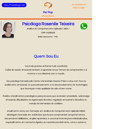
Já é pacie
nte?
Sou Psicólogo (a)
Faça o Login
Psi
Pop
Viva Zen
Psicóloga Rosenile Teixeira
Análise do Comportamento Aplicada ( ABA )
CRP 04/86006
Belo Horizonte - MG
Quem Sou Eu
Você não precisa enfrentar tudo sozinho(a).
Cuidar da saúde emocional também é aprender novas formas de compreender a si
mesmo e se relacionar com o mundo.
Sou psicóloga formada pelo Centro Universitário Newton Paiva e atuo com foco no
acolhimento emocional, no autoconhecimento e no desenvolvimento de estratégias
que favoreçam mais qualidade de vida e bem-estar.
Realizo atendimentos psicológicos para pessoas que vivenciam ansiedade, sobrecarga
emocional, dificuldades na organização da rotina, regulação emocional e desafios no
manejo de demandas do cotidiano.
Atualmente estou em formação em Análise do Comportamento Aplicada (ABA),
abordagem baseada em evidências que busca compreender comportamentos,
desenvolver habilidades, ampliar repertórios e construir intervenções individualizadas,
especialmente em contextos ligados ao neurodesenvolvimento, como o autismo.