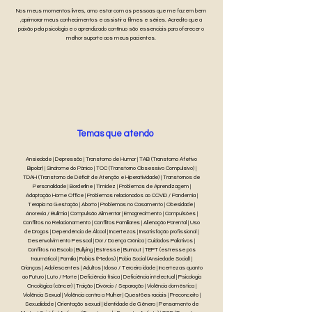
Nos meus momentos livres, amo estar com as pessoas que me fazem bem
,aprimorar meus conhecimentos e assistir a filmes e séries. Acredito que a
paixão pela psicologia e o aprendizado contínuo são essenciais para oferecer o
melhor suporte aos meus pacientes.
Temas que atendo
Ansiedade | Depressão | Transtorno de Humor | TAB (Transtorno Afetivo
Bipolar) | Síndrome do Pânico | TOC (Transtorno Obsessivo Compulsivo) |
TDAH (Transtorno de Déficit de Atenção e Hiperatividade) | Transtornos de
Personalidade | Borderline | Timidez | Problemas de Aprendizagem |
Adaptação Home Office | Problemas relacionados ao COVID / Pandemia |
Terapia na Gestação | Aborto | Problemas no Casamento | Obesidade |
Anorexia / Bulimia | Compulsão Alimentar | Emagrecimento | Compulsões |
Conflitos no Relacionamento | Conflitos Familiares | Alienação Parental | Uso
de Drogas | Dependência de Álcool | Incertezas | Insatisfação profissional |
Desenvolvimento Pessoal | Dor / Doença Crônica | Cuidados Paliativos |
Conflitos na Escola | Bullying | Estresse | Burnout | TEPT (estresse pós
traumático) | Família | Fobias (Medos) | Fobia Social (Ansiedade Social) |
Crianças | Adolescentes | Adultos | Idoso / Terceira idade | Incertezas quanto
ao Futuro | Luto / Morte | Deficiência física | Deficiência intelectual | Psicologia
Oncológica (câncer) | Traição | Divórcio / Separação | Violência doméstica |
Violência Sexual | Violência contra a Mulher | Questões raciais | Preconceito |
Sexualidade | Orientação sexual | Identidade de Gênero | Pensamento de