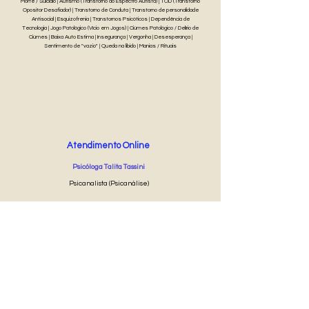
Morte / Suicídio | Autismo (Transtorno do Espectro Autista) | TOD (Transtorno
Opositor Desafiador) | Transtorno de Conduta | Transtorno de personalidade
Antisocial | Esquizofrenia | Transtornos Psicóticos | Dependência de
Tecnologia | Jogo Patológico (Vício em Jogos) | Ciúmes Patológico / Delírio de
Ciúmes | Baixa Auto Estima | Insegurança | Vergonha | Desesperança |
Sentimento de "vazio" | Queda na libido | Manias / Rituais
Atendimento Online
Psicóloga Talita Tassini
Psicanalista (Psicanálise)
50 min
R$ 85
Agendar Online