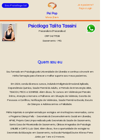
Já é pacie
nte?
Sou Psicólogo (a)
Faça o Login
Psi
Pop
Viva Zen
Psicóloga Talita Tassini
Psicanalista (Psicanálise)
CRP 04/77538
Sacramento - MG
Quem sou eu
Sou formada em Psicologia pela Universidade de Uberaba e continuo a investir em
minha formação para oferecer o melhor suporte aos meus pacientes.
Em 2024, concluí diversos cursos, incluindo Inteligência Emocional Aplicada,
Dependência Química, Saúde Mental do Adulto, e Método de Intervenção ABA,
TEACCH, PECS e SONRISE. Além disso, fiz cursos em Violência por Parceiro
Íntimo, Atenção a Homens e Mulheres em Situação de Violência, Gestão de
Pessoas e Conflitos, Notificação de Violências, Saúde Mental na Escola, Escuta
de Crianças e Adolescentes e Felicidade.
Minha trajetória é complementada por estágios em instituições renomadas, como
o Programa Criança Feliz - Secretaria do Desenvolvimento Social em Uberaba,
APAE, Projeto Cara Limpa realizado pela Secretaria da Saúde de Sacramento,
Santa Casa de Misericórdia de Sacramento, Clínicas Integradas de Psicologia
UNIUBE e CAPS I Luiz Giani. Além disso, tive a oportunidade de estagiar na
Secretaria da Educação em Sacramento, na Escola Municipal Doutor Afonso Pena
Júnior, por 1 ano e 2 meses.