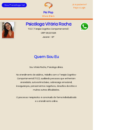
Já é pacie
nte?
Sou Psicólogo (a)
Faça o Login
Psi
Pop
Viva Zen
Psicóloga Vitória Rocha
TCC ( Terapia Cognitivo Comportamental )
CRP 06/231026
Jacareí - SP
Quem Sou Eu
Sou Vitória Rocha, Psicologa clínica.
No atendimento de adultos, trabalho com a Terapia Cognitivo-
Comportamental (TCC), auxiliando pessoas que enfrentam
ansiedade, autoestima baixa, sobrecarga emocional,
inseguranças, pensamentos negativos, desafios da rotina e
muitas outras dificuldades.
O processo terapêutico é construído de forma individualizada
e o atendimento online.