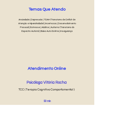
Temas Que Atendo
Ansiedade | Depressão | TDAH (Transtorno de Déficit de
Atenção e Hiperatividade) | Incertezas | Desenvolvimento
Pessoal | Estresse | Adultos | Autismo (Transtorno do
Espectro Autista) | Baixa Auto Estima | Insegurança
Atendimento Online
Psicóloga Vitória Rocha
TCC ( Terapia Cognitivo Comportamental )
50 min
R$ 60
Agendar Online